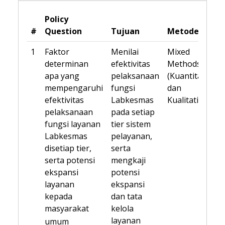
Policy
#
Question
Tujuan
Metode
1
Faktor
Menilai
Mixed
determinan
efektivitas
Methods
apa yang
pelaksanaan
(Kuantitatif
mempengaruhi
fungsi
dan
efektivitas
Labkesmas
Kualitatif)
pelaksanaan
pada setiap
fungsi layanan
tier sistem
Labkesmas
pelayanan,
disetiap tier,
serta
serta potensi
mengkaji
ekspansi
potensi
layanan
ekspansi
kepada
dan tata
masyarakat
kelola
layanan
umum