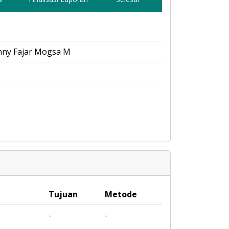
nny Fajar Mogsa M
Tujuan
Metode
-
-