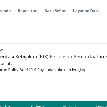
randa
Repositori
Satu Sehat
Layanan Data
ay
entasi Kebijakan (KIK) Perluasan Pemanfaatan 
anjut :
an Policy Brief IR X-Ray sudah oke dan lengkap
Analisis
Eselon 2
Eselon 1
Menke