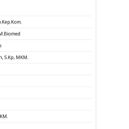
Sp.Kep.Kom.
 M.Biomed
b
n, S.Kp, MKM.
MKM.