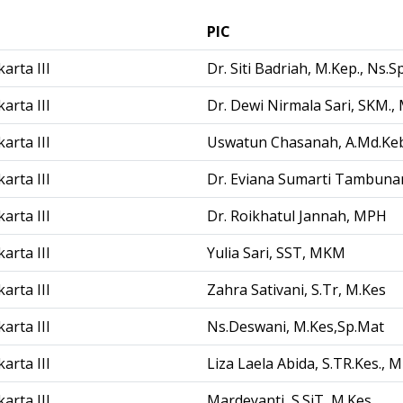
PIC
arta III
Dr. Siti Badriah, M.Kep., Ns.
arta III
Dr. Dewi Nirmala Sari, SKM.,
arta III
Uswatun Chasanah, A.Md.Ke
arta III
Dr. Eviana Sumarti Tambuna
arta III
Dr. Roikhatul Jannah, MPH
arta III
Yulia Sari, SST, MKM
arta III
Zahra Sativani, S.Tr, M.Kes
arta III
Ns.Deswani, M.Kes,Sp.Mat
arta III
Liza Laela Abida, S.TR.Kes., 
arta III
Mardeyanti, S.SiT, M.Kes.