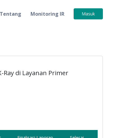
Tentang
Monitoring IR
Masuk
X-Ray di Layanan Primer
s
Finalisasi Laporan
Selesai