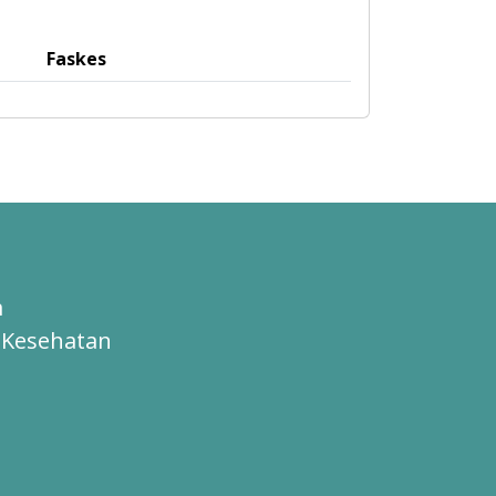
Faskes
m
 Kesehatan